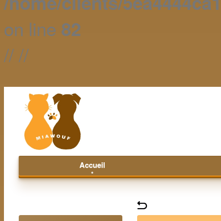
/home/clients/5ea4444c
on line
82
//
//
Accueil