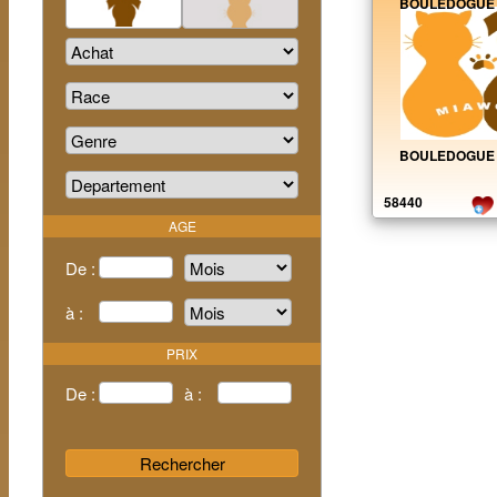
Chien
Chat
BOULEDOGUE 
BOULEDOGUE 
58440
AGE
De :
à :
PRIX
De :
à :