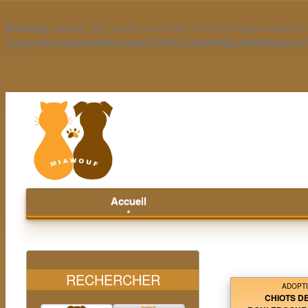
Warning
: session_set_cookie_params(): Cannot change session co
/home/clients/5ea4444ca1ed3217c913c3e434442a18/lib/Miawou
//
//
Accueil
RECHERCHER
ADOPT
CHIOTS D