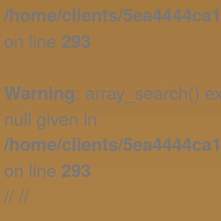
/home/clients/5ea4444c
on line
293
: array_search() e
Warning
null given in
/home/clients/5ea4444c
on line
293
//
//