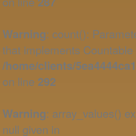
on line
287
: count(): Paramet
Warning
that implements Countable 
/home/clients/5ea4444c
on line
292
: array_values() e
Warning
null given in