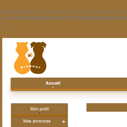
Warning
: session_set_cookie_params(): Cannot change session co
/home/clients/5ea4444ca1ed3217c913c3e434442a18/lib/Miawou
//
//
Accueil
Mon profil
Mes annonces