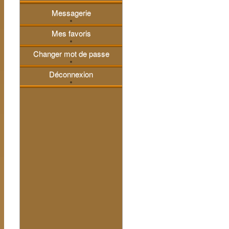
Vente/Adoption...
Messagerie
Mes favoris
Perdu/Trouvé...
Changer mot de passe
Déconnexion